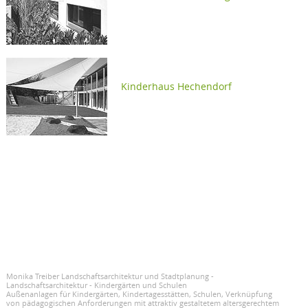
Kinderhaus Hechendorf
Monika Treiber Landschaftsarchitektur und Stadtplanung -
Landschaftsarchitektur - Kindergärten und Schulen
Außenanlagen für Kindergärten, Kindertagesstätten, Schulen, Verknüpfung
von pädagogischen Anforderungen mit attraktiv gestaltetem altersgerechtem